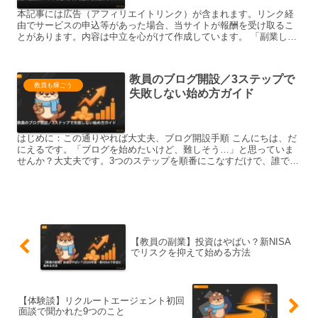
本記事には広告（アフィリエイトリンク）が含まれます。リンク経
由でサービスの申込等があった場合、当サイトが報酬を受け取るこ
とがあります。内容は中立を心がけて作成しています。 「副業した
いけど、教員だから何をやっていいのかわからない」——そんな...
教員のブログ開設／3ステップで
教員も稼ごう
失敗しない始め方ガイド
はじめに：この通りやれば大丈夫、ブログ開設手順 こんにちは、だ
にえるです。「ブログを始めたいけど、難しそう…」と思っていま
せんか？大丈夫です。3つのステップを順番にこなすだけで、誰でも
ブログを開設できます。 この記事では、私が実際にブログを...
【教員の副業】投資はやばい？新NISA
でリスクを抑えて始める方法
【体験談】リクルートエージェント初回
面談で聞かれた9つのこと