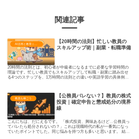
関連記事
【20時間の法則】忙しい教員の
AI活用と教育ニュース
スキルアップ術｜副業・転職準備
20時間の法則とは、初心者が中級者になるまでに必要な学習時間の
理論です。忙しい教員でもスキルアップして転職・副業に踏み出せ
る4つのステップを、1万時間の法則との違いや英語学習の具体例と
あわせて元教員が解説します。
【公務員バレない？】教員の株式
教員も稼ごう
投資｜確定申告と懲戒処分の境界
線
こんにちは、だにえるです。 「株式投資、興味あるけど…公務員っ
てバレたら処分されないの？」これは現職時代の私が一番気になっ
ていたポイントでした。同じ悩みを持つ方も多いと思います。 結
論：株式投資は『資産運用』なので副業禁止規定の対象外。ただ...