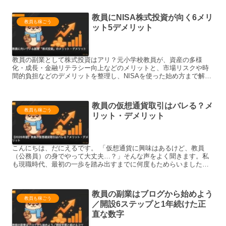
教員にNISA株式投資が向く6メリ
教員も稼ごう
ット5デメリット
教員の副業として株式投資はアリ？元小学校教員が、資産の多様
化・成長・金融リテラシー向上などのメリットと、市場リスクや時
間的負担などのデメリットを整理し、NISAを使った始め方まで解説
します。
教員の仮想通貨取引はバレる？メ
教員も稼ごう
リット・デメリット
こんにちは、だにえるです。 「仮想通貨に興味はあるけど、教員
（公務員）の身でやって大丈夫…？」そんな声をよく聞きます。私
も現職時代、最初の一歩を踏み出すまでに何度もためらいました。
結論：仮想通貨の保有・売買は『資産運用』なので、副業禁止規...
教員の副業はブログから始めよう
教員も稼ごう
／開設6ステップと1年続けた正
直な数字