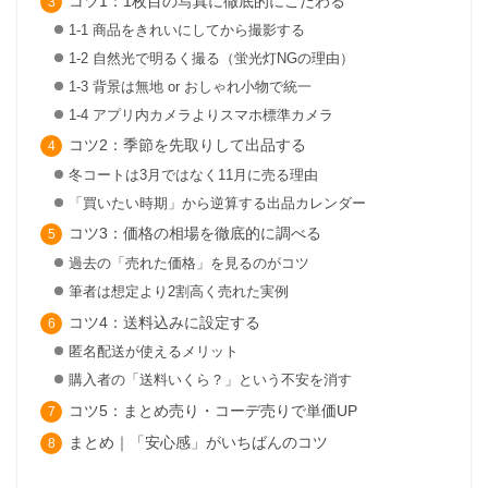
コツ1：1枚目の写真に徹底的にこだわる
1-1 商品をきれいにしてから撮影する
1-2 自然光で明るく撮る（蛍光灯NGの理由）
1-3 背景は無地 or おしゃれ小物で統一
1-4 アプリ内カメラよりスマホ標準カメラ
コツ2：季節を先取りして出品する
冬コートは3月ではなく11月に売る理由
「買いたい時期」から逆算する出品カレンダー
コツ3：価格の相場を徹底的に調べる
過去の「売れた価格」を見るのがコツ
筆者は想定より2割高く売れた実例
コツ4：送料込みに設定する
匿名配送が使えるメリット
購入者の「送料いくら？」という不安を消す
コツ5：まとめ売り・コーデ売りで単価UP
まとめ｜「安心感」がいちばんのコツ