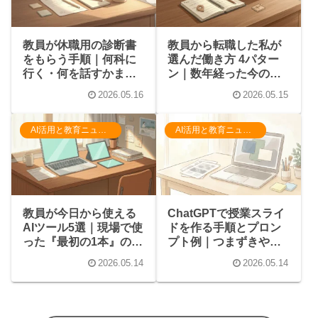
教員が休職用の診断書
教員から転職した私が
をもらう手順｜何科に
選んだ働き方 4パター
行く・何を話すかまで
ン｜数年経った今の現
体験ベースで
在地
2026.05.16
2026.05.15
AI活用と教育ニュース
AI活用と教育ニュース
ChatGPTで授業スライ
教員が今日から使える
ドを作る手順とプロン
AIツール5選｜現場で使
プト例｜つまずきやす
った『最初の1本』の選
い点も
び方
2026.05.14
2026.05.14