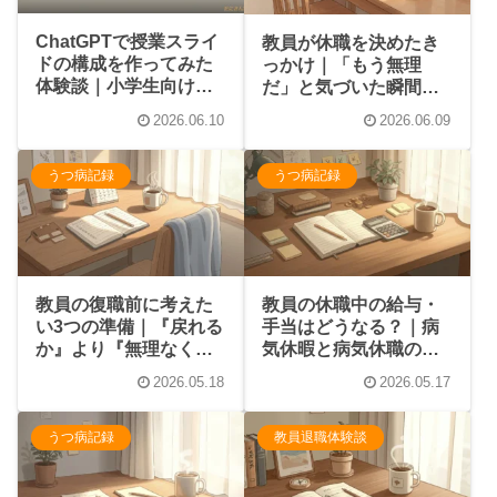
ChatGPTで授業スライ
教員が休職を決めたき
ドの構成を作ってみた
っかけ｜「もう無理
体験談｜小学生向けお
だ」と気づいた瞬間の
金の授業での実例と失
体験談
2026.06.10
2026.06.09
敗
うつ病記録
うつ病記録
教員の復職前に考えた
教員の休職中の給与・
い3つの準備｜『戻れる
手当はどうなる？｜病
か』より『無理なく続
気休暇と病気休職の違
けられるか』
いから整理
2026.05.18
2026.05.17
うつ病記録
教員退職体験談