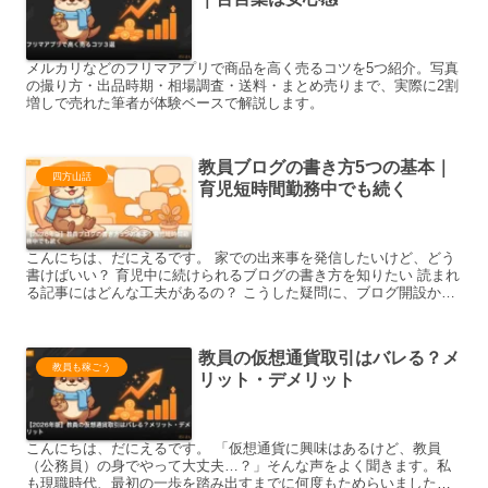
メルカリなどのフリマアプリで商品を高く売るコツを5つ紹介。写真
の撮り方・出品時期・相場調査・送料・まとめ売りまで、実際に2割
増しで売れた筆者が体験ベースで解説します。
教員ブログの書き方5つの基本｜
四方山話
育児短時間勤務中でも続く
こんにちは、だにえるです。 家での出来事を発信したいけど、どう
書けばいい？ 育児中に続けられるブログの書き方を知りたい 読まれ
る記事にはどんな工夫があるの？ こうした疑問に、ブログ開設から
5年以上続けてきた私がお答えします。教員には育児短時...
教員の仮想通貨取引はバレる？メ
教員も稼ごう
リット・デメリット
こんにちは、だにえるです。 「仮想通貨に興味はあるけど、教員
（公務員）の身でやって大丈夫…？」そんな声をよく聞きます。私
も現職時代、最初の一歩を踏み出すまでに何度もためらいました。