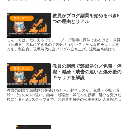
結論：仮想通貨の保有・売買は『資産運用』なので、副業禁止規...
教員がブログ副業を始めるべき5
教員も稼ごう
つの理由とリアル
こんにちは、だにえるです。 「ブログ副業に興味はあるけど、教員
（公務員）の私にできるの？処分されない？」そんな声をよく聞き
ます。私自身、現職時代に当ブログを立ち上げ、退職後も続けてい
ます。 結論：教員こそブログ副業に向いている。理由は『書く...
教員の副業で懲戒処分／免職・停
教員も稼ごう
職・減給・戒告の違いと処分後の
キャリアを解説
教員の副業で懲戒処分を受けると何が起きるのか。免職・停職・減
給・戒告の4つの違い、給与・退職金・昇任への影響、処分を受けた
後にとるべき3ステップまで、各教育委員会の公表事例と人事院の指
針をもとに元教員が整理しました。