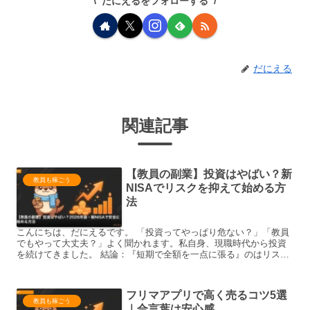
だにえるをフォローする
だにえる
関連記事
【教員の副業】投資はやばい？新
教員も稼ごう
NISAでリスクを抑えて始める方
法
こんにちは、だにえるです。 「投資ってやっぱり危ない？」「教員
でもやって大丈夫？」よく聞かれます。私自身、現職時代から投資
を続けてきました。 結論：『短期で全額を一点に張る』のはリスク
が高いです。一方、『新NISAで長期・分散・積立』は、短...
フリマアプリで高く売るコツ5選
教員も稼ごう
｜合言葉は安心感